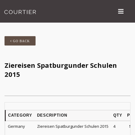
GO BACK
Ziereisen Spatburgunder Schulen
2015
CATEGORY
DESCRIPTION
QTY
PR
Germany
Ziereisen Spatburgunder Schulen 2015
4
$
3