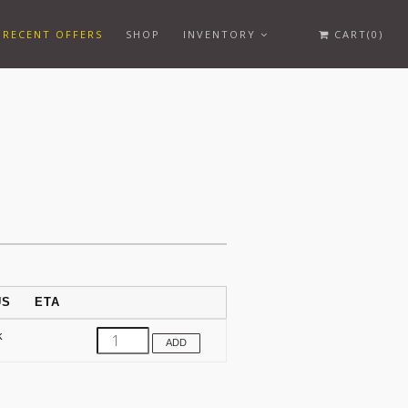
RECENT OFFERS
SHOP
INVENTORY
CART(0)
US
ETA
k
ADD