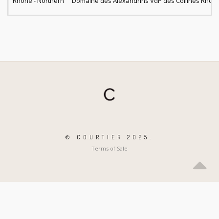
Rhone - Northern
Domaine des Alexandrins VdP des Collines Rhod
© COURTIER 2025.
Terms of Sale